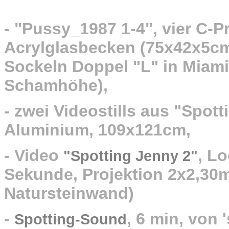
- "Pussy_1987 1-4", vier C-P
Acrylglasbecken (75x42x5cm)
Sockeln Doppel "L" in Miami
Schamhöhe),
- zwei Videostills aus "Spott
Aluminium, 109x121cm,
- Video
,
Loo
"Spotting Jenny 2"
Sekunde, Projektion 2x2,30m
Natursteinwand)
-
, 6 min, von 
Spotting-Sound